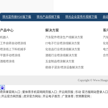
铧光宣传册PDF版下载
铧光产品视频下载
铧光企业宣传片视频下载
自
产品中心
解决方案
客
机器人
汽车配件喷涂生产线解决方案
汽
工件自转自动喷涂线
IT电子行业喷涂线解决方案
化
喷涂线上下料机械手
化妆品行业喷涂线解决方案
电
平面手动喷涂线
酒瓶行业喷涂线解决方案
合
酒瓶喷涂线
五金制品喷涂解决方案
绝缘子浸涂/喷涂设备解决方案
Copyright © Www.Hu
奇异果官网入口
|
爱体育手机官网网页版入口
|
开云网页版
|
乐动·官方版网站登录入口
|
开云官方网页版
|
虎牙官方网站
|
开云电子首页
|
广发体育
|
世预赛官网
|