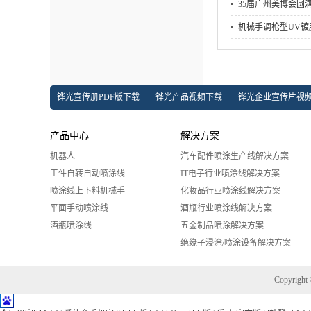
35届广州美博会圆
机械手调枪型UV
铧光宣传册PDF版下载
铧光产品视频下载
铧光企业宣传片视
产品中心
解决方案
机器人
汽车配件喷涂生产线解决方案
工件自转自动喷涂线
IT电子行业喷涂线解决方案
喷涂线上下料机械手
化妆品行业喷涂线解决方案
平面手动喷涂线
酒瓶行业喷涂线解决方案
酒瓶喷涂线
五金制品喷涂解决方案
绝缘子浸涂/喷涂设备解决方案
Copyrig