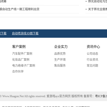
满闭幕
铧光自动化与您
镀膜自动生产线一期工程顺利出货
关于铧光全面推
频下载
自动喷涂线3D图下载
客户案例
企业实力
资讯中心
汽车配件厂案例
品质优势
公司动态
化妆品厂案例
生产环境
行业资讯
电力绝缘子厂案例
售后服务
常见问题
合作伙伴
ht © Www.Huagon.Net All rights reserved. 爱游戏ayx官方网页 版权所有 备案号：
粤ICP备2